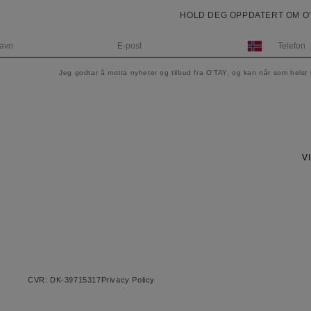
HOLD DEG OPPDATERT OM O'
Norway
+47
Jeg godtar å motta nyheter og tilbud fra O'TAY, og kan når som hels
V
CVR: DK-39715317
Privacy Policy