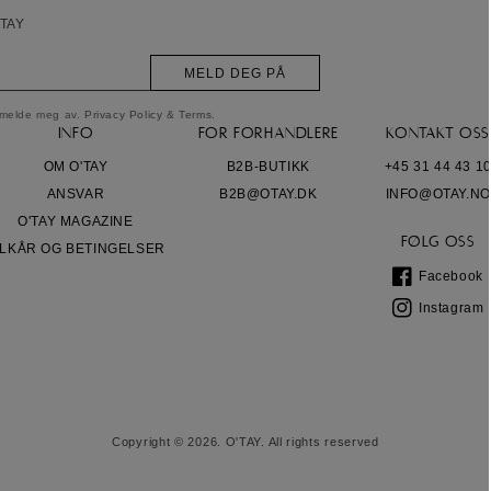
TAY
MELD DEG PÅ
t melde meg av.
Privacy Policy
&
Terms
.
INFO
FOR FORHANDLERE
KONTAKT OSS
OM O'TAY
B2B-BUTIKK
+45 31 44 43 1
ANSVAR
B2B@OTAY.DK
INFO@OTAY.NO
O'TAY MAGAZINE
FØLG OSS
ILKÅR OG BETINGELSER
Facebook
Facebook
Instagram
Instagram
Copyright © 2026. O'TAY. All rights reserved