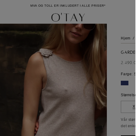
MVA OG TOLL ER INKLUDERT I ALLE PRISER*
Hjem
/
Garden
Ordin
2.490,
pris
Farge: 
Størrels
X
Vår stør
det enke