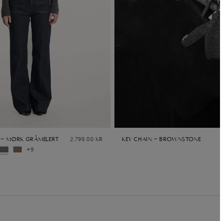
 - Mørk gråmelert
2.799,00 kr
Key Chain - Brownstone
+9