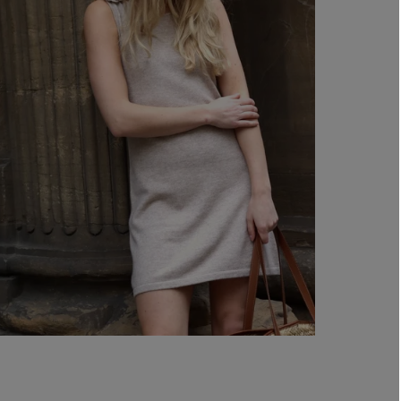
A - Bry
B -
Lengd
C -