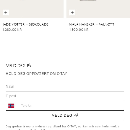
Jade Votter - Sjokolade
Nala Hansker - Valnøtt
1.280,00 kr
1.300,00 kr
MELD DEG PÅ
HOLD DEG OPPDATERT OM O'TAY
Norway
+47
MELD DEG PÅ
Jeg godtar å motta nyheter og tilbud fra O'TAY, og kan når som helst melde