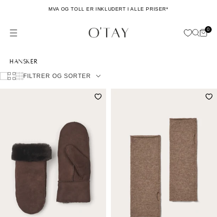
Hopp til
MVA OG TOLL ER INKLUDERT I ALLE PRISER*
innhold
0
Hand
0
issing: no.general.menu
ele
Samling:
Hansker
FILTRER OG SORTER