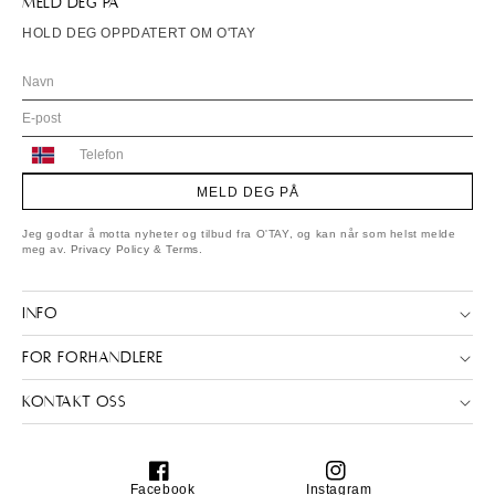
MELD DEG PÅ
HOLD DEG OPPDATERT OM O'TAY
Norway
+47
MELD DEG PÅ
Jeg godtar å motta nyheter og tilbud fra O'TAY, og kan når som helst melde
meg av.
Privacy Policy
&
Terms
.
INFO
FOR FORHANDLERE
KONTAKT OSS
Facebook
Instagram
Facebook
Instagram