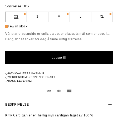
pris
Størrelse:
XS
XS
S
M
L
XL
Few in stock
Vår størrelsesguide er unik, da det er plaggets mål som er oppgitt.
Det gjør det enkelt for deg å finne riktig størrelse.
Legge til
HØYKVALITETS KASHMIR
VERDENSOMSPENNENDE FRAKT
RASK LEVERING
BESKRIVELSE
Kitty Cardigan er en herlig myk cardigan laget av 100 %