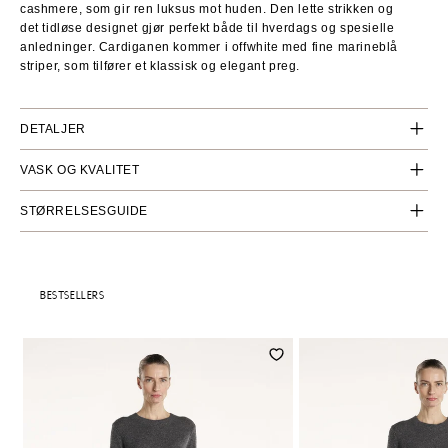
cashmere, som gir ren luksus mot huden. Den lette strikken og
det tidløse designet gjør perfekt både til hverdags og spesielle
anledninger. Cardiganen kommer i offwhite med fine marineblå
striper, som tilfører et klassisk og elegant preg.
DETALJER
Strikketype: Vanlig
VASK OG KVALITET
Måler: 12
Composition: 100% Cashmere
STØRRELSESGUIDE
Wash: To be washed in a washing bag at a wool/silk program -
at the max of 30°C and 600 RPM.
XS
S
M
L
XL
BESTSELLERS
A - Bryst
44
46
48
50
52
B - Lengde
50
52
54
56
58
C - Ermelengde
62
63
64
65
66
Vennligst merk: Målene kan variere med +/- 0,5–1,5 cm.