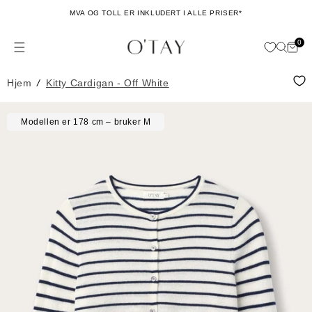
Hopp til
MVA OG TOLL ER INKLUDERT I ALLE PRISER*
innhold
0
Hand
0
issing: no.general.menu
ele
Hjem
/
Kitty Cardigan - Off White
Hopp til
Modellen er 178 cm – bruker M
produktinformasjon