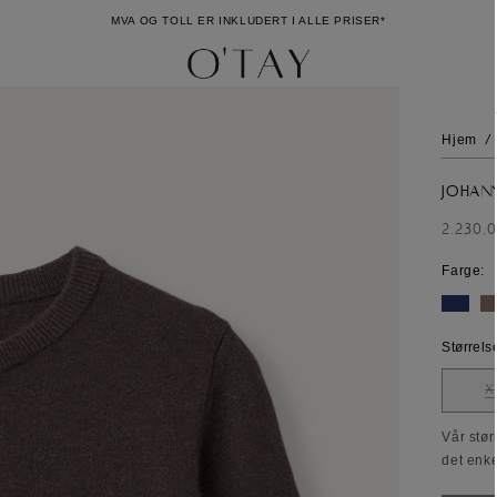
MVA OG TOLL ER INKLUDERT I ALLE PRISER*
Hjem
/
Johann
Ordin
2.230,
pris
Farge:
Størrels
X
Vår stør
det enke