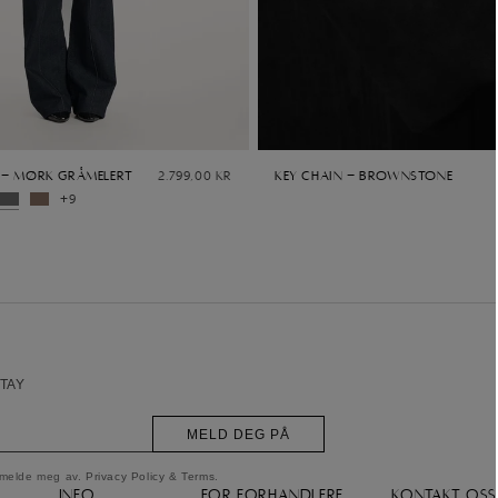
 - Mørk gråmelert
2.799,00 kr
Key Chain - Brownstone
+9
TAY
MELD DEG PÅ
t melde meg av.
Privacy Policy
&
Terms
.
INFO
FOR FORHANDLERE
KONTAKT OSS