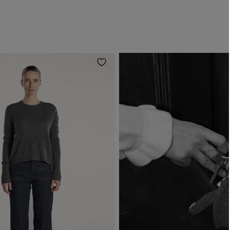
B - L
C - E
Merk at