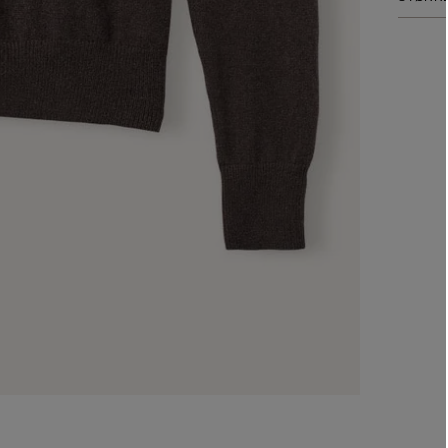
Wash: To
of 30°C
A - Bry