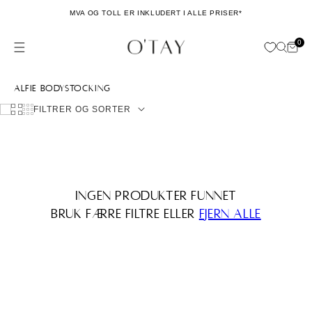
Hopp til
MVA OG TOLL ER INKLUDERT I ALLE PRISER*
innhold
0
Hand
0
issing: no.general.menu
ele
Samling:
Alfie Bodystocking
FILTRER OG SORTER
Ingen produkter funnet
Bruk færre filtre eller
fjern alle