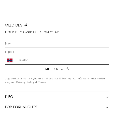
MELD DEG PÅ
HOLD DEG OPPDATERT OM O'TAY
Norway
+47
MELD DEG PÅ
Jeg godtar å motta nyheter og tilbud fra O'TAY, og kan når som helst melde
meg av.
Privacy Policy
&
Terms
.
INFO
FOR FORHANDLERE