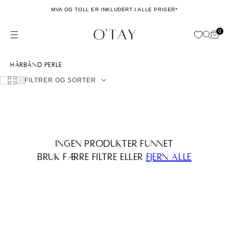
Hopp til
MVA OG TOLL ER INKLUDERT I ALLE PRISER*
innhold
0
Hand
0
issing: no.general.menu
ele
Samling:
Hårbånd perle
FILTRER OG SORTER
Ingen produkter funnet
Bruk færre filtre eller
fjern alle