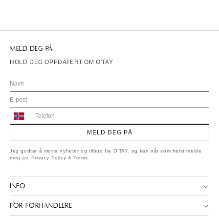
MELD DEG PÅ
HOLD DEG OPPDATERT OM O'TAY
Norway
+47
MELD DEG PÅ
Jeg godtar å motta nyheter og tilbud fra O'TAY, og kan når som helst melde
meg av.
Privacy Policy
&
Terms
.
INFO
FOR FORHANDLERE