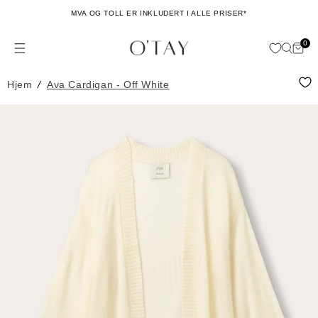
Hopp til
MVA OG TOLL ER INKLUDERT I ALLE PRISER*
innhold
0
Hand
0
issing: no.general.menu
ele
Hjem
/
Ava Cardigan - Off White
Hopp til
produktinformasjon