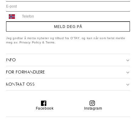
Norway
+47
MELD DEG PÅ
Jeg godtar å motta nyheter og tilbud fra O'TAY, og kan når som helst melde
meg av.
Privacy Policy
&
Terms
.
INFO
FOR FORHANDLERE
KONTAKT OSS
Facebook
Instagram
Facebook
Instagram
Copyright © 2026. O'TAY. All rights reserved