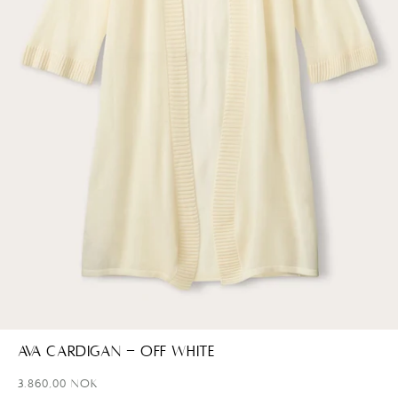
Åpne
media
Ava Cardigan - Off White
1
i
Ordinær
3.860,00 NOK
modal