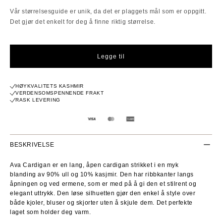
pris
Vår størrelsesguide er unik, da det er plaggets mål som er oppgitt.
Det gjør det enkelt for deg å finne riktig størrelse.
Legge til
HØYKVALITETS KASHMIR
VERDENSOMSPENNENDE FRAKT
RASK LEVERING
BESKRIVELSE
Ava Cardigan er en lang, åpen cardigan strikket i en myk
blanding av 90% ull og 10% kasjmir. Den har ribbkanter langs
åpningen og ved ermene, som er med på å gi den et stilrent og
elegant uttrykk. Den løse silhuetten gjør den enkel å style over
både kjoler, bluser og skjorter uten å skjule dem. Det perfekte
laget som holder deg varm.