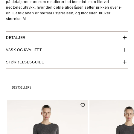
på detaljene, noe som resulterer i et feminint, men likevel
nedtonet uttrykk, hvor den doble glidelåsen setter prikken over i-
en. Cardiganen er normal i størrelsen, og modellen bruker
størrelse M.
DETALJER
Strikketype:
Kabel
VASK OG KVALITET
Måler: 3
Composition: 10% Cashmere 90% Wool
STØRRELSESGUIDE
Wash: To be washed in a washing bag at a wool/silk program -
at the max of 30°C and 600 RPM.
BESTSELLERS