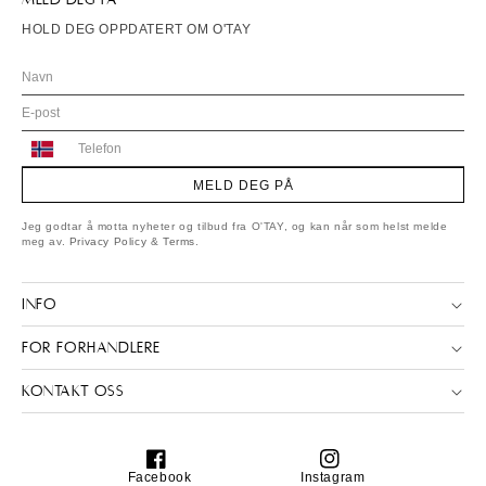
HOLD DEG OPPDATERT OM O'TAY
Norway
+47
MELD DEG PÅ
Jeg godtar å motta nyheter og tilbud fra O'TAY, og kan når som helst melde
meg av.
Privacy Policy
&
Terms
.
INFO
FOR FORHANDLERE
KONTAKT OSS
Facebook
Instagram
Facebook
Instagram