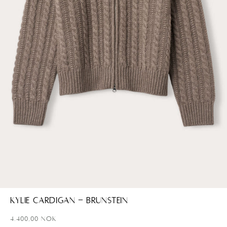
Åpne
media
Kylie Cardigan - Brunstein
1
i
Ordinær
4.400,00 NOK
modal