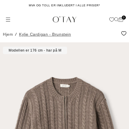
Hopp til
MVA OG TOLL ER INKLUDERT I ALLE PRISER*
innhold
0
Hand
0
issing: no.general.menu
ele
Hjem
/
Kylie Cardigan - Brunstein
Hopp til
Modellen er 176 cm - har på M
produktinformasjon