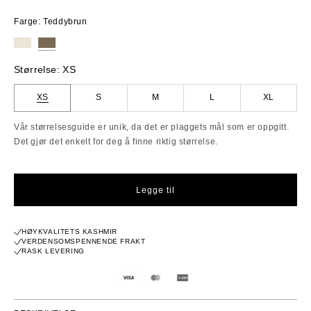
pris
Farge: Teddybrun
Størrelse:
XS
XS
S
M
L
XL
Vår størrelsesguide er unik, da det er plaggets mål som er oppgitt.
Det gjør det enkelt for deg å finne riktig størrelse.
Legge til
HØYKVALITETS KASHMIR
VERDENSOMSPENNENDE FRAKT
RASK LEVERING