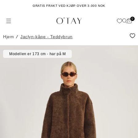
Hopp til
GRATIS FRAKT VED KJØP OVER 3.000 NOK
innhold
0
Hand
0
issing: no.general.menu
ele
Hjem
/
Jaclyn-kåpe - Teddybrun
Hopp til
Modellen er 173 cm - har på M
produktinformasjon