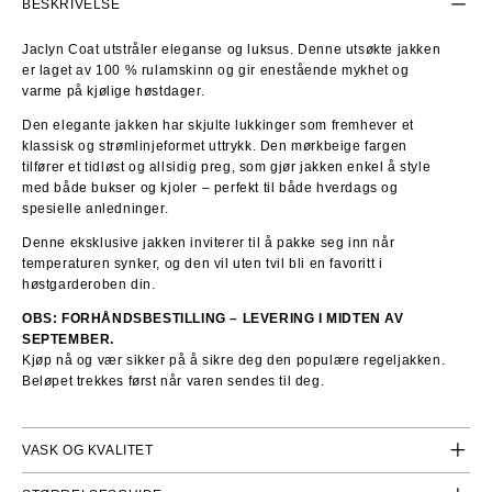
BESKRIVELSE
Jaclyn Coat utstråler eleganse og luksus. Denne utsøkte jakken
er laget av 100 % rulamskinn og gir enestående mykhet og
varme på kjølige høstdager.
Den elegante jakken har skjulte lukkinger som fremhever et
klassisk og strømlinjeformet uttrykk. Den mørkbeige fargen
tilfører et tidløst og allsidig preg, som gjør jakken enkel å style
med både bukser og kjoler – perfekt til både hverdags og
spesielle anledninger.
Denne eksklusive jakken inviterer til å pakke seg inn når
temperaturen synker, og den vil uten tvil bli en favoritt i
høstgarderoben din.
OBS: FORHÅNDSBESTILLING – LEVERING I MIDTEN AV
SEPTEMBER.
Kjøp nå og vær sikker på å sikre deg den populære regeljakken.
Beløpet trekkes først når varen sendes til deg.
VASK OG KVALITET