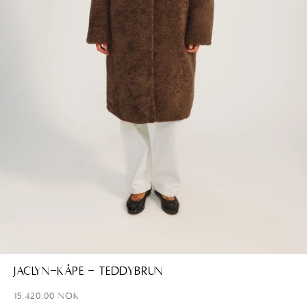
Åpne
media
Jaclyn-kåpe - Teddybrun
1
i
Ordinær
15.420,00 NOK
modal